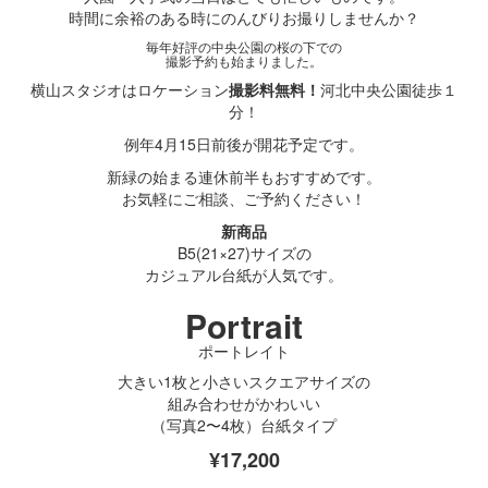
時間に余裕のある時にのんびりお撮りしませんか？
毎年好評の中央公園の桜の下での
撮影予約も始まりました。
横山スタジオはロケーション
撮影料無料！
河北中央公園徒歩１
分！
例年4月15日前後が開花予定です。
新緑の始まる連休前半もおすすめです。
お気軽にご相談、ご予約ください！
新商品
B5(21×27)サイズの
カジュアル台紙が人気です。
Portrait
ポートレイト
大きい1枚と小さいスクエアサイズの
組み合わせがかわいい
（写真2〜4枚）台紙タイプ
¥17,200