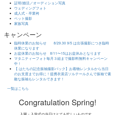
証明/婚活／オーディション写真
ウェディングフォト
成人式・卒業袴
ペット撮影
家族写真
キャンペーン
臨時休業のお知らせ 8/29.30 9/5 は出張撮影につき臨時
休業になります
お盆休業のお知らせ 8/11〜15はお盆休みとなります
マタニティーフォト毎月３組まで撮影料無料キャンペーン
中！
【 はたちの記念振袖撮影パック】お着物レンタルから当日
のお支度までお得に！提携衣裳店ソルテールさんで振袖で素
敵な振袖もレンタルできます！
一覧はこちら
Congratulation Spring!
入園・入学式の当日はとても忙しいものです。