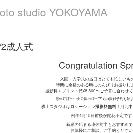
撮影メニュー
料金について
お問い合わせ
/2成人式
Congratulation Spr
入園・入学式の当日はとても忙しいも
時間に余裕のある時にのんびりお撮りし
撮影料＋プリント代¥8,800〜ご予算に合わせ
毎年好評の中央公園の桜の下での
撮影予約も始
横山スタジオはロケーション
撮影料無料！
河北中
例年4月15日前後が開花予定です
新緑の始まる連休前半もおすすめで
お気軽にご相談、ご予約ください