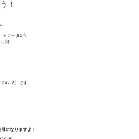
う！
ト
）＋データ5点
も可能
（24×18）
です。
割引になりますよ！
どうぞ！