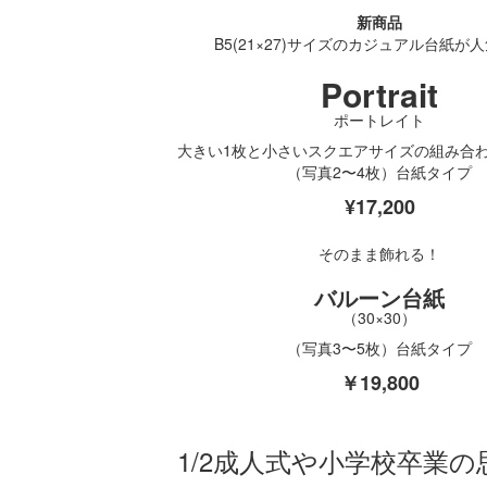
新商品
B5(21×27)サイズの
カジュアル台紙が人
Portrait
ポートレイト
大きい1枚と小さいスクエアサイズの
組み合
（写真2〜4枚）台紙タイプ
¥17,200
そのまま飾れる！
バルーン台紙
（30×30）
（写真3〜5枚）台紙タイプ
￥19,800
1/2成人式や
小学校卒業の