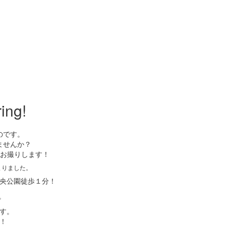
ing!
のです。
ませんか？
てお撮りします！
まりました。
央公園徒歩１分！
。
す。
！